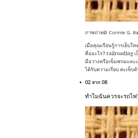
ภาพถ่าย© Connie G. Ba
เมื่อคุณเรียนรู้การเย็บ
คืออะไร? railroading เป็
มือวางหรือเข็มพรมและเส
ได้รับความเรียบ ตะเข็บด
02 จาก 08
ทำไมฉันควรจะรถไฟ