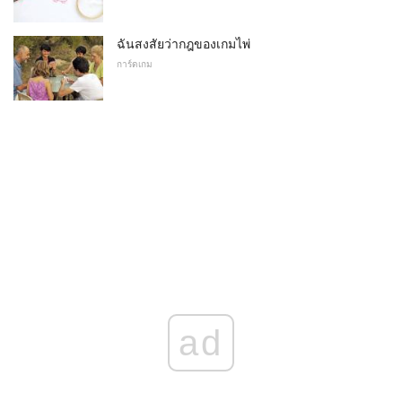
ฉันสงสัยว่ากฎของเกมไพ่
การ์ดเกม
ad