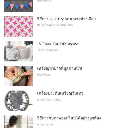
ฤดูร้อนฝีมือ
วิธีการ Quilt รูปแบบทางช้างเผือก
INTERMEDIATE QUILTING
15 Faux Fur DIY หรูหรา
โครงการยอดนิยม
เหรียญหายากที่มูลค่าหน้า!
เก็บเหรียญ
เครื่องประดับเหรียญวินเทจ
การเก็บโบราณวัตถุ
วิธีการจับภาพออนไลน์ได้อย่างถูกต้อง
การถ่ายภาพ