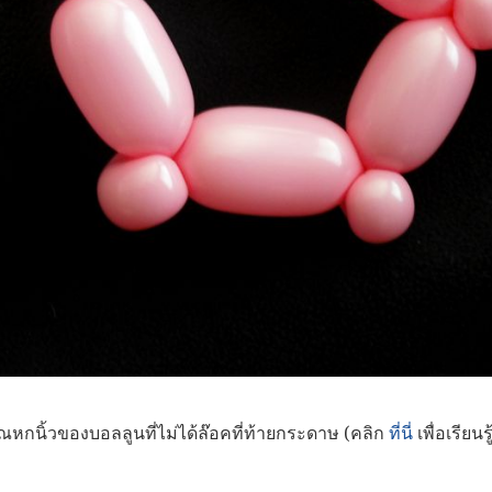
ณหกนิ้วของบอลลูนที่ไม่ได้ล๊อคที่ท้ายกระดาษ (คลิก
ที่นี่
เพื่อเรียนร