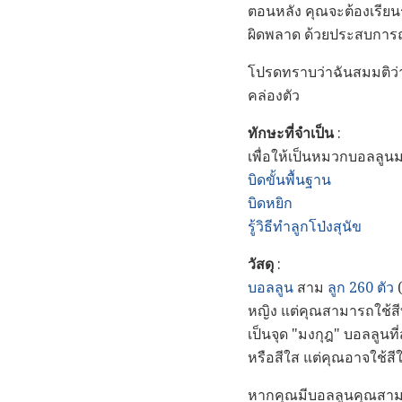
ตอนหลัง คุณจะต้องเรียน
ผิดพลาด ด้วยประสบการณ์ห
โปรดทราบว่าฉันสมมติว
คล่องตัว
ทักษะที่จำเป็น
:
เพื่อให้เป็นหมวกบอลลูนมง
บิดขั้นพื้นฐาน
บิดหยิก
รู้วิธีทำลูกโป่งสุนัข
วัสดุ
:
บอลลูน
สาม
ลูก 260 ตัว
(
หญิง แต่คุณสามารถใช้สีท
เป็นจุด "มงกุฎ" บอลลูนที
หรือสีใส แต่คุณอาจใช้สีใ
หากคุณมีบอลลูนคุณสามาร