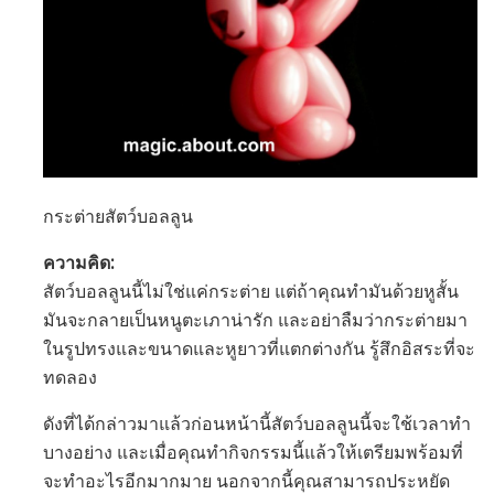
กระต่ายสัตว์บอลลูน
ความคิด:
สัตว์บอลลูนนี้ไม่ใช่แค่กระต่าย แต่ถ้าคุณทำมันด้วยหูสั้น
มันจะกลายเป็นหนูตะเภาน่ารัก และอย่าลืมว่ากระต่ายมา
ในรูปทรงและขนาดและหูยาวที่แตกต่างกัน รู้สึกอิสระที่จะ
ทดลอง
ดังที่ได้กล่าวมาแล้วก่อนหน้านี้สัตว์บอลลูนนี้จะใช้เวลาทำ
บางอย่าง และเมื่อคุณทำกิจกรรมนี้แล้วให้เตรียมพร้อมที่
จะทำอะไรอีกมากมาย นอกจากนี้คุณสามารถประหยัด