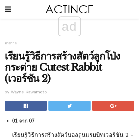
ad
มายากล
เรียนรู้วิธีการสร้างสัตว์ลูกโป่ง
กระต่าย Cutest Rabbit
(เวอร์ชัน 2)
by Wayne Kawamoto
01 จาก 07
เรียนรู้วิธีการสร้างสัตว์บอลลูนแรบบิทเวอร์ชัน 2 -