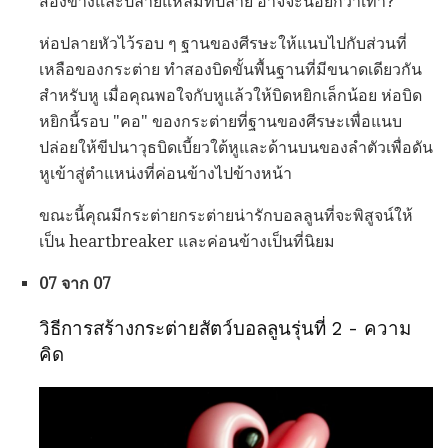
สองข้างและปลายแหลมที่ปลาย อาจจะน้อยกว่าเท้า?
ห่อปลายหัวไว้รอบ ๆ ฐานของศีรษะให้แนบไปกับส่วนที่
เหลือของกระต่าย ทำสองบิดขั้นพื้นฐานที่มีขนาดเดียวกัน
สำหรับหู เมื่อคุณพอใจกับหูแล้วให้บิดหยิกเล็กน้อย ห่อบิด
หยิกนี้รอบ "คอ" ของกระต่ายที่ฐานของศีรษะเพื่อแนบ
ปล่อยให้ขีปนาวุธบิดเบี้ยวใต้หูและด้านบนของลำตัวเพื่อดัน
หูเข้าสู่ตำแหน่งที่ค่อนข้างไปข้างหน้า
ขณะนี้คุณมีกระต่ายกระต่ายน่ารักบอลลูนที่จะพิสูจน์ให้
เป็น heartbreaker และค่อนข้างเป็นที่นิยม
07 จาก 07
วิธีการสร้างกระต่ายสัตว์บอลลูนรุ่นที่ 2 - ความ
คิด