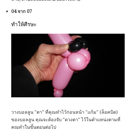
04 จาก 07
ทำให้ศีรษะ
วางบอลลูน "ตา" ที่คุณทำไว้ก่อนหน้า "แก้ม" (ล็อคบิด)
ของบอลลูน คุณจะต้องจับ "ดวงตา" ไว้ในตำแหน่งตามที่
คุณทำในขั้นตอนต่อไป