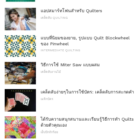
แอปสมาร์ทโฟนสำหรับ Quilters
เคล็ดลับ QUILTING
แบบที่นิยมของยาย, รูปแบบ Quilt Blockwheel
ของ Pinwheel
INTERMEDIATE QUILTING
วิธีการใช้ Miter Saw แบบผสม
เคล็ดลับงานไม้
เคล็ดลับง่ายๆในการใช้บัตร: เคล็ดลับการสะกดคำ
เมจิกบัตร
ได้รับความสนุกสนานและเรียนรู้วิธีการทำ Quilts
ด้วยตัวคุณเอง
เย็บปักถักร้อย