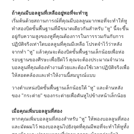
ถ้าคุณมีบอลลูนที่เหลืออยู่พอที่จะทำหู
เริ่มต้นด้วยสถานการณ์ที่คุณมีบอลลูนมากพอที่จะทำให้หู
ทำสองบิดขั้นพื้นฐานที่มีขนาดเดียวกันสำหรับ "หู" นี้จะขึ้น
อยู่กับความสูงของหูที่คุณต้องการในการรวมกันกับการ
ปฏิบัติจริงเท่าใดบอลลูนที่คุณมีเหลือ โปรดจำไว้ว่าหลัง
จากทำ "หู" แล้วคุณจะต้องบิดขั้นพื้นฐานเล็กน้อยเพื่อห่อ
รอบฐานของศีรษะเพื่อยึดไว้ คุณจะต้องประมาณจำนวน
บอลลูนที่คุณต้องทำงานด้วยและต้องใช้เวลาปฏิบัติจริงเพื่อ
ให้สอดคล้องและทำให้งานนี้สมบูรณ์แบบ
วางตำแหน่งบิดขั้นพื้นฐานเล็กน้อยใต้ "หู" และด้านหลัง
ของ "กระต่าย" ของกระต่ายเพื่อดันหูไปข้างหน้าเล็กน้อย
เมื่อคุณเพิ่มบอลลูนที่สอง
หากคุณเพิ่มบอลลูนที่สองสำหรับ "หู" ให้พองบอลลูนที่สอง
และมัดผมไว้ พองบอลลูนไปยังจุดที่คุณมีพอที่จะทำให้หูทั้ง