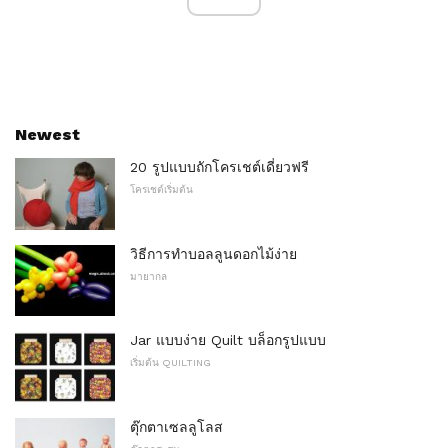
Newest
20 รูปแบบถักโครเชต์เดี่ยวฟรี
โครเชต์เริ่มต้น
วิธีการทำบอลลูนดอกไม้ง่าย
มายากล
Jar แบบง่าย Quilt บล็อกรูปแบบ
เริ่มต้น QUILTING
ตุ๊กตาเซลลูโลส