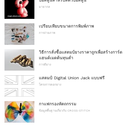
บอลลูนสำหรับสัตว์บอลลูน
มายากล
เปรียบเทียบขนาดการพิมพ์ภาพ
การถ่ายภาพ
วิธีการสั่งซื้อแสตมป์ยางราคาถูกเพื่อสร้างการ์ด
แฮนด์เมดต้นทุนต่ำ
การตียาง
แสตมป์ Digital Union Jack แบบฟรี
โครงการตอกยาง
กาแฟกรองหัตถกรรม
ข้อมูลพื้นฐานเกี่ยวกับ CROSS-STITCH