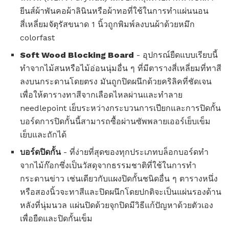
ยีนส์ผ้าพันคอผ้าลินินหรือผ้าทอที่ใช้ในการทำแผ่นนอน
สี่เหลี่ยมจัตุรัสขนาด 1 นิ้วถูกพิมพ์ลงบนผ้าด้วยหมึก
colorfast
Soft Wood Blocking Board
- อุปกรณ์ยืดแบบเรียบนี้
ทำจากไม้สนหรือไม้อ่อนนุ่มอื่น ๆ ที่มีตารางสี่เหลี่ยมที่ทาสี
ลงบนกระดานโดยตรง มันถูกปิดผนึกด้วยคริลิคที่ชัดเจน
เพื่อให้ตารางทาสีจากเลือดไหลผ่านและทำลาย
needlepoint เย็บระหว่างกระบวนการเปียกและการปิดกั้น
บอร์ดการปิดกั้นนี้สามารถซื้อผ่านซัพพลายเออร์เย็บเข็ม
เย็บและถักได้
บอร์ดปิดกั้น
-
ที่ง่ายที่สุดของทุกประเภทบล็อกบอร์ดทำ
จากไม้ก๊อกซึ่งเป็นวัสดุจากธรรมชาติที่ใช้ในการทำ
กระดานข่าว เช่นเดียวกับแผงปิดกั้นชนิดอื่น ๆ ตารางหนึ่ง
หรือสองนิ้วจะทาสีและปิดผนึกโดยปกติจะเป็นแผ่นรองด้าน
หลังที่นุ่มนวล แผ่นปิดด้วยจุกปิดมีวิธีแก้ปัญหาด้วยตัวเอง
เพื่อยืดและปิดกั้นเข็ม