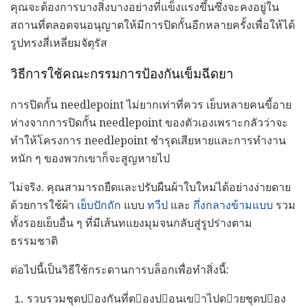
คุณจะต้องการบางสิ่งบางอย่างที่แข็งแรงขึ้นซึ่งจะคงอยู่ใน
สถานที่ตลอดจนอนุญาตให้มีการปิดกั้นอีกหลายครั้งเพื่อให้ได้
รูปทรงสี่เหลี่ยมจัตุรัส
วิธีการใช้คณะกรรมการป้องกันเข็มฉีดยา
การปิดกั้น needlepoint ไม่ยากเท่าที่ควร เย็บหลายคนขี้อาย
ห่างจากการปิดกั้น needlepoint ของตัวเองเพราะกลัวว่าจะ
ทำให้โครงการ needlepoint ชำรุดเสียหายและการทำงาน
หนัก ๆ ของพวกเขาก็จะสูญหายไป
ไม่จริง. คุณสามารถยืดและปรับผืนผ้าใบใหม่ได้อย่างง่ายดาย
ด้วยการใช้ผ้า
เย็บปักถัก
แบบ
ทวีป
และ
กึ่งกลางข้ามแบบ
รวม
ทั้งรอยเย็บอื่น ๆ ที่มีเส้นทแยงมุมจนกลับสู่รูปร่างตาม
ธรรมชาติ
ต่อไปนี้เป็นวิธีใช้กระดานการบล็อกเพื่อทำสิ่งนี้:
รวบรวมชุดปองกันที่ตองปอนเขาไปดวยชุดปอง