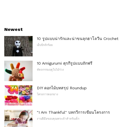
Newest
10 รูปแบบน่ารักและน่าขนลุกฮาโลวีน Crochet
เย็บปักถักร้อย
10 Amigurumi ตุรกีรูปแบบถักฟรี
หัตถกรรมฤดูใบไม้ร่วง
DIY ดอกไม้บทสรุป Roundup
โครงการตอกยาง
"I Am Thankful" บทกวีการเขียนโครงการ
งานฝีมือขอบคุณพระเจ้าสำหรับเด็ก