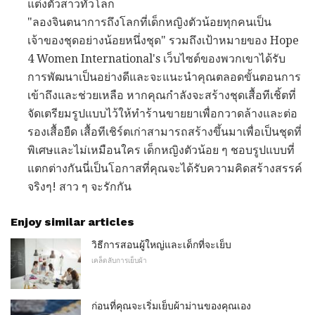
แต่งตัวสาวทั่วโลก
"ลองจินตนาการถึงโลกที่เด็กหญิงตัวน้อยทุกคนเป็น
เจ้าของชุดอย่างน้อยหนึ่งชุด" รวมถึงเป้าหมายของ Hope
4 Women International's เว็บไซต์ของพวกเขาได้รับ
การพัฒนาเป็นอย่างดีและจะแนะนำคุณตลอดขั้นตอนการ
เข้าถึงและช่วยเหลือ หากคุณกำลังจะสร้างชุดเสื้อทีเชิ้ตที่
จัดเตรียมรูปแบบไว้ให้ทำร้านขายยาเพื่อกวาดล้างและต่อ
รองเสื้อยืด เสื้อทีเชิร์ตเก่าสามารถสร้างขึ้นมาเพื่อเป็นชุดที่
พิเศษและไม่เหมือนใคร เด็กหญิงตัวน้อย ๆ ชอบรูปแบบที่
แตกต่างกันนี่เป็นโอกาสที่คุณจะได้รับความคิดสร้างสรรค์
จริงๆ! สาว ๆ จะรักกัน
Enjoy similar articles
วิธีการสอนผู้ใหญ่และเด็กที่จะเย็บ
เคล็ดลับการเย็บผ้า
ก่อนที่คุณจะเริ่มเย็บผ้าม่านของคุณเอง