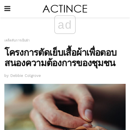
ad
เคล็ดลับการเย็บผ้า
โครงการตัดเย็บเสื้อผ้าเพื่อตอบ
สนองความต้องการของชุมชน
by Debbie Colgrove