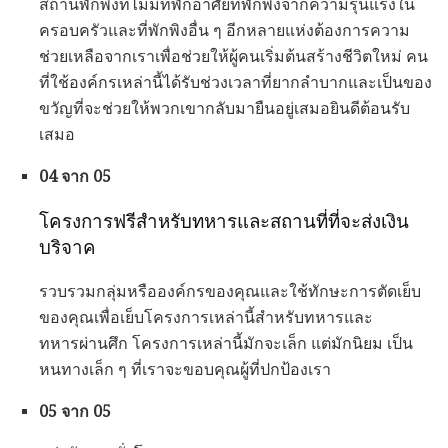
สถานพักพิงที่ไม่มีที่พักอาศัยที่พักพิงจากความรุนแรงใน
ครอบครัวและที่พักพิงอื่น ๆ อีกหลายแห่งต้องการความ
ช่วยเหลือจากเราเพื่อช่วยให้ผู้คนเริ่มต้นสร้างชีวิตใหม่ คน
ที่ใช้องค์กรเหล่านี้ได้รับช่วงเวลาที่ยากลำบากและเป็นของ
ขวัญที่จะช่วยให้พวกเขากลับมายืนอยู่เสมอยินดีต้อนรับ
เสมอ
04 จาก 05
โครงการฟรีสำหรับทหารและสถานที่ที่จะส่งเงิน
บริจาค
รวบรวมกลุ่มหรือองค์กรของคุณและใช้ทักษะการตัดเย็บ
ของคุณเพื่อเย็บโครงการเหล่านี้สำหรับทหารและ
ทหารผ่านศึก โครงการเหล่านี้มักจะเล็ก แต่มักนิยม เป็น
หนทางเล็ก ๆ ที่เราจะขอบคุณผู้ที่ปกป้องเรา
05 จาก 05