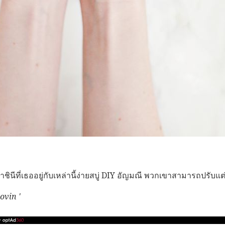
นีที่เธออยู่กับเหล่านี้ง่ายสบู่ DIY อัญมณี พวกเขาสามารถปรับแต่ง
ovin '