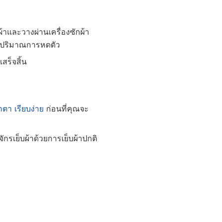
้าและวางผ่านเครื่องซักผ้า
สอบปริมาณการหดตัว
สร็จสิ้น
๊กตา
เรียบง่าย
ก่อนที่คุณจะ
จักรเย็บผ้าด้วยการเย็บผ้าปกติ