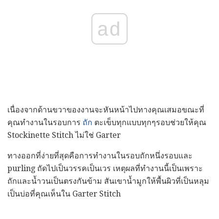
ad
เนื่องจากด้านขวาของงานจะหันหน้าไปทางคุณเสมอขณะที่
คุณทำงานในรอบการ
ถัก
ตะเข็บทุกแบบทุกๆรอบช่วยให้คุณ
Stockinette Stitch ไม่ใช่ Garter
ทางออกที่ง่ายที่สุดคือการทำงานในรอบถักหนึ่งรอบและ
purling ถัดไปเป็นวรรคเป็นเวร เหตุผลที่ทำงานนี้เป็นเพราะ
ถักและน้ำวนเป็นตรงกันข้าม สันเขาน้ำมูกให้พื้นผิวที่เป็นหลุม
เป็นบ่อที่คุณเห็นใน Garter Stitch