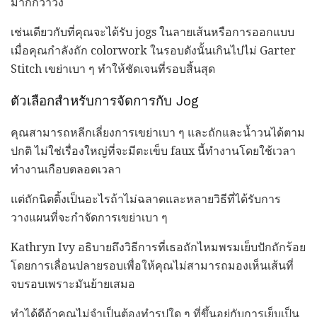
มากกว่าวง
เช่นเดียวกับที่คุณจะได้รับ jogs ในลายเส้นหรือการออกแบบ
เมื่อคุณกำลังถัก colorwork ในรอบดังนั้นเกินไปไม่ Garter
Stitch เขย่าเบา ๆ ทำให้ชัดเจนที่รอบสิ้นสุด
ตัวเลือกสำหรับการจัดการกับ Jog
คุณสามารถหลีกเลี่ยงการเขย่าเบา ๆ และถักและน้ำวนได้ตาม
ปกติ ไม่ใช่เรื่องใหญ่ที่จะมีตะเข็บ faux นี้ทำงานโดยใช้เวลา
ทำงานเกือบตลอดเวลา
แต่ถักนิตติ้งเป็นอะไรถ้าไม่ฉลาดและหลายวิธีที่ได้รับการ
วางแผนที่จะกำจัดการเขย่าเบา ๆ
Kathryn Ivy อธิบายถึงวิธีการที่เธอถักไหมพรมเย็บปักถักร้อย
โดยการเลื่อนปลายรอบเพื่อให้คุณไม่สามารถมองเห็นเส้นที่
จบรอบเพราะมันย้ายเสมอ
ทำได้ดีถ้าคุณไม่จำเป็นต้องทำรูปใด ๆ ที่ขึ้นอยู่กับการเย็บเป็น