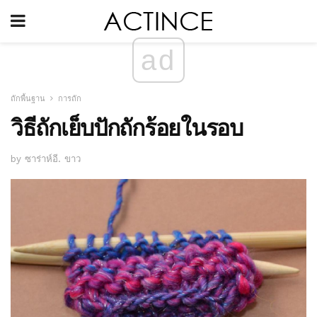
ad
ถักพื้นฐาน
การถัก
วิธีถักเย็บปักถักร้อยในรอบ
by ซาร่าห์อี. ขาว