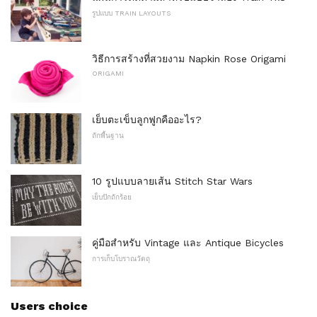
รูปแบบ TRAIN LAYOUTS
วิธีการสร้างที่สวยงาม Napkin Rose Origami
ORIGAMI
เย็บตะเข็บลูกฟูกคืออะไร?
ถักพื้นฐาน
10 รูปแบบลายเส้น Stitch Star Wars
เย็บปักถักร้อย
คู่มือสำหรับ Vintage และ Antique Bicycles
การเก็บโบราณวัตถุ
Users choice