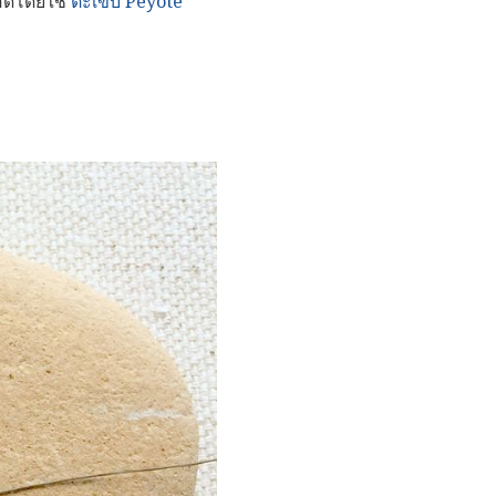
อดโดยใช้
ตะเข็บ Peyote