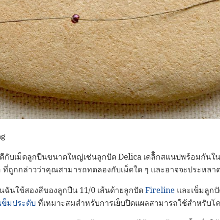
ng
ดีกับเม็ดลูกปืนขนาดใหญ่เช่นลูกปัด Delica เดลิิกสแนปพร้อมกันใ
อ ที่ถูกกล่าวว่าคุณสามารถทดลองกับเม็ดใด ๆ และอาจจะประหลาด
ฉันใช้สองสีของลูกปืน 11/0 เส้นด้ายลูกปัด
Fireline
และเข็มลูกป
ข็มประดับ
ที่เหมาะสมสำหรับการเย็บปิดแผลสามารถใช้สำหรับโค