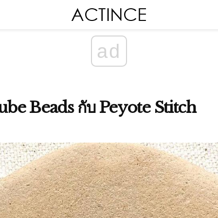
ad
be Beads กับ Peyote Stitch