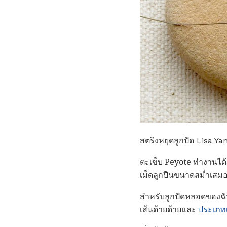
สตริงหยุดลูกปัด Lisa Ya
ตะเข็บ Peyote ทำงานได้
เม็ดลูกปืนขนาดสม่ำเสม
สำหรับลูกปัดหลอดของฉัน
เส้นด้ายด้ายและ
ประเภทเ