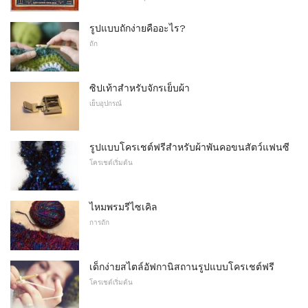
รูปแบบถักง่ายคืออะไร?
ถัก
ซิปเท้าสำหรับจักรเย็บผ้า
เย็บอุปกรณ์
รูปแบบโครเชต์ฟรีสำหรับผ้าพันคอขนสัตว์แฟนซี
โครเชต์เริ่มต้น
ไหมพรมรีไซเคิล
การถัก
เด็กง่ายสไตล์อัฟกานิสถานรูปแบบโครเชต์ฟรี
โครเชต์เริ่มต้น