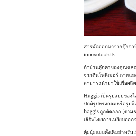
สารพัดออกมาจากตุ๊กตาบ้า
innovotech.tk
ถ้าบ้านตุ๊กตาของคุณฉลอ
จากดินโพลิเมอร์ ภาพแสดง
สามารถนำมาใช้เพื่อผลิต
Haggis เป็นรูปแบบของไส
ปกติรูปทรงกลมหรือรูปสี่เ
haggis ถูกตัดออก (ตามธ
เสิร์ฟโดยการเหยียบออ
ตุ้ยนุ้ยแบบดั้งเดิมสำหร