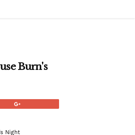
House Burn's
's Night