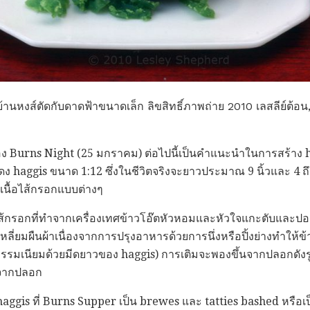
นหงส์ตัดกับดาดฟ้าขนาดเล็ก ลิขสิทธิ์ภาพถ่าย 2010 เลสลีย์ต้อน, ไ
ง Burns Night (25 มกราคม) ต่อไปนี้เป็นคำแนะนำในการสร้าง ha
 haggis ขนาด 1:12 ซึ่งในชีวิตจริงจะยาวประมาณ 9 นิ้วและ 4 ถึง 
เนื้อไส้กรอกแบบต่างๆ
้กรอกที่ทำจากเครื่องเทศข้าวโอ๊ตหัวหอมและหัวใจแกะตับและปอดรวม
หลี่ยมผืนผ้าเนื่องจากการปรุงอาหารด้วยการนึ่งหรือปิ้งย่างทำให้ข้
รรมเนียมด้วยมีดยาวของ haggis) การเติมจะพองขึ้นจากปลอกดังร
กจากปลอก
ับ haggis ที่ Burns Supper เป็น brewes และ tatties bashed หรื