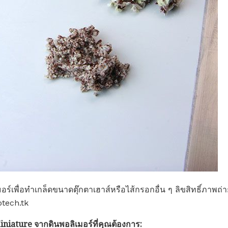
์เพื่อทำเกล็ดขนาดตุ๊กตาเฮาส์หรือไส้กรอกอื่น ๆ ลิขสิทธิ์ภาพถ่าย
otech.tk
niature จากดินพอลิเมอร์ที่คุณต้องการ: