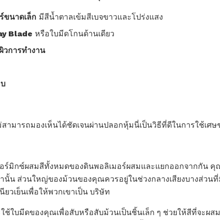
ร์ขนาดเล็ก
มีสีน้ำตาลเข้มสีเบจขาวและโปร่งแสง
ay Blade
หรือใบมีดโกนด้านเดียว
้นผิวการทำงาน
อบ
่สามารถมองเห็นได้ชัดเจนผ่านปลอกหุ้มนี่เป็นวิธีที่ดีในการใช้เศษขย
เนอร์มิกซ์ผสมสีทั้งหมดของดินพอลิเมอร์ผสมและแยกออกจากกัน คุณ
่านั้น ส่วนใหญ่ของม้วนของคุณควรอยู่ในช่วงกลางเสียงบางส่วนที่
ียวเย็นเพื่อให้พวกเขาเป็น บริษัท
้ใบมีดของคุณเพื่อสับหรือสับม้วนเป็นชิ้นเล็ก ๆ ช่วยให้สีที่จ