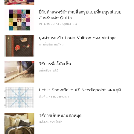
ยี่สิบห้าแพทช์ผ้าห่มบล็อกรูปแบบที่สมบูรณ์แบบ
สำหรับเศษ Quilts
INTERMEDIATE QUILTING
มูลค่ากระเป๋า Louis Vuitton ของ Vintage
การเก็บโบราณวัตถุ
วิธีการซื้อโต๊ะเห็น
เคล็ดลับงานไม้
Let It Snowflake ฟรี Needlepoint แผนภูมิ
เริ่มต้น NEEDLEPOINT
วิธีการเย็บหมอนปักหมุด
เคล็ดลับการเย็บผ้า