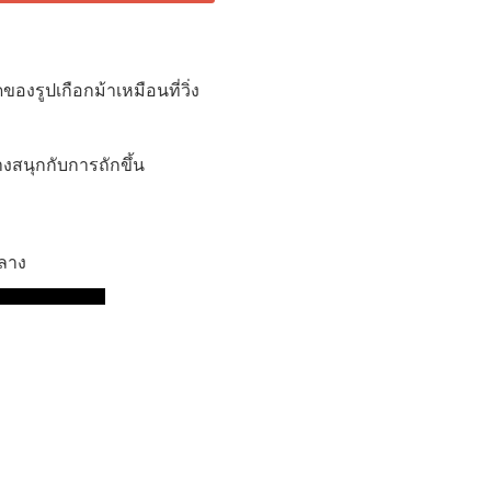
องรูปเกือกม้าเหมือนที่วิ่ง
งสนุกกับการถักขึ้น
กลาง