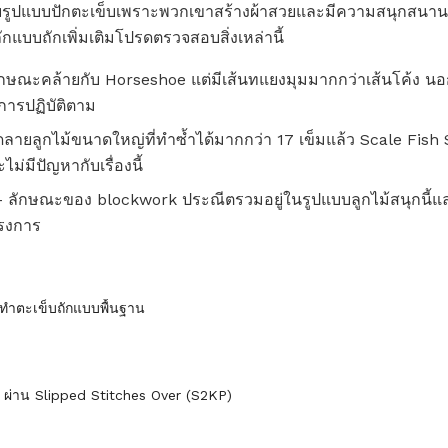
กับรูปแบบปักตะเข็บเพราะพวกเขาสร้างผ้าสวยและมีความสนุกสน
บบถักเพิ่มเติมโปรดตรวจสอบสิ่งเหล่านี้
ีลักษณะคล้ายกับ Horseshoe แต่มีเส้นทแยงมุมมากกว่าเส้นโค้ง นอก
อการปฏิบัติตาม
ลายลูกไม้ขนาดใหญ่ที่ทำซ้ำได้มากกว่า 17 เข็มแล้ว Scale Fish S
่มีปัญหากับเรื่องนี้
 ลักษณะของ blockwork ประณีตรวมอยู่ในรูปแบบลูกไม้สนุกนี้และเ
รงการ
การทำตะเข็บถักแบบพื้นฐาน
2, ผ่าน Slipped Stitches Over (S2KP)