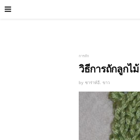
การถัก
วิธีการถักลูก
by ซาร่าห์อี. ขาว