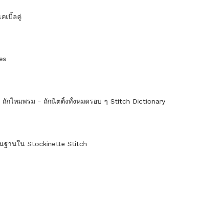
คเบิ้ลคู่
les
s ถักไหมพรม - ถักนิตติ้งทั้งหมดรอบ ๆ Stitch Dictionary
ื้นฐานใน Stockinette Stitch