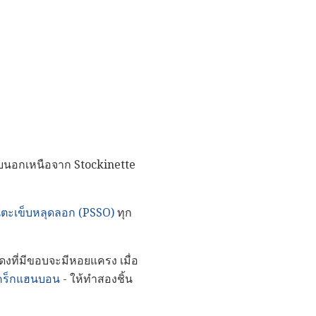
ปแบบนอกเหนือจาก Stockinette
นตะเข็บหลุดลอก (PSSO)
ทุก
ดงที่มีขอบจะมีหอยแครง เมื่อ
แคร็กแฮนบอน
- ให้ทำสองชิ้น