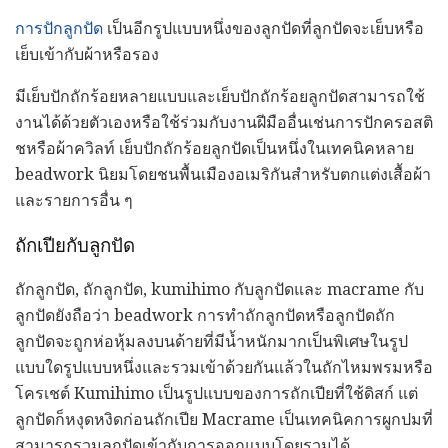
การปักลูกปัด
เป็นอีกรูปแบบหนึ่งของลูกปัดที่ลูกปัดจะเย็บหรือ
เย็บเข้ากับผ้าหรือรอง
มีเย็บปักถักร้อยหลายแบบและเย็บปักถักร้อยลูกปัดสามารถใช้
งานได้ด้วยตัวเองหรือใช้ร่วมกับงานฝีมืออื่นเช่นการปักครอสติ
ชหรือผ้าควิลท์ เย็บปักถักร้อยลูกปัดเป็นหนึ่งในเทคนิคหลาย
beadwork นิยมโดยชนพื้นเมืองอเมริกันสำหรับตกแต่งเสื้อผ้า
และรายการอื่น ๆ
ถักเปียกับลูกปัด
ถักลูกปัด, ถักลูกปัด, kumihimo กับลูกปัดและ macrame กับ
ลูกปัดยังถือว่า beadwork การทำถักลูกปัดหรือลูกปัดถัก
ลูกปัดจะถูกห่อหุ้มลงบนด้ายที่มีน้ำหนักมากเป็นพิเศษในรูป
แบบใดรูปแบบหนึ่งและรวมเข้าด้วยกันแล้วในถักไหมพรมหรือ
โครเชต์ Kumihimo เป็นรูปแบบของการถักเปียที่ใช้ดิสก์ แต่
ลูกปัดก็หงุดหงิดก่อนถักเปีย Macrame เป็นเทคนิคการผูกปมที่
สามารถรวมลูกปัดเข้ากับการออกแบบโดยรวมได้