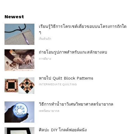
Newest
เรียนรู้วิธีการโครเชต์เดี่ยวขอบบนโครงการถักใด
ๆ
เริ่มต้นถัก
ถ่ายโอนรูปภาพสำหรับแกะสลักยางลบ
การตียาง
หายไป Quilt Block Patterns
INTERMEDIATE QUILTING
วิธีการทำน้ำยาวิเศษวิทยาศาสตร์มายากล
เทคนิคมายากล
ศิลปะ DIY โกลด์ฟอยล์ผนัง