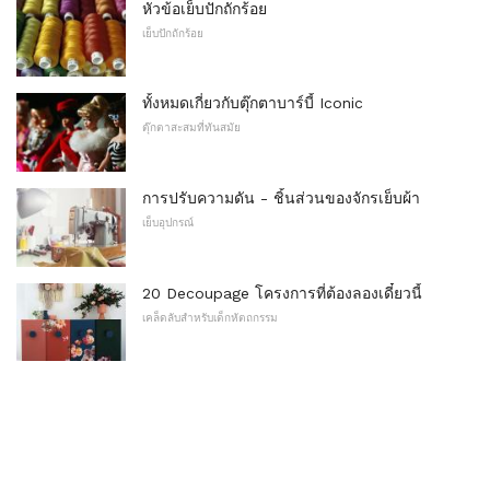
หัวข้อเย็บปักถักร้อย
เย็บปักถักร้อย
ทั้งหมดเกี่ยวกับตุ๊กตาบาร์บี้ Iconic
ตุ๊กตาสะสมที่ทันสมัย
การปรับความดัน - ชิ้นส่วนของจักรเย็บผ้า
เย็บอุปกรณ์
20 Decoupage โครงการที่ต้องลองเดี๋ยวนี้
เคล็ดลับสำหรับเด็กหัตถกรรม