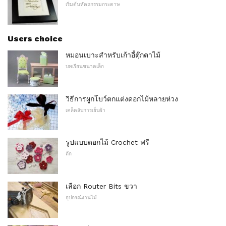
เริ่มต้นหัตถกรรมกระดาษ
Users choice
หมอนเบาะสำหรับเก้าอี้ตุ๊กตาไม้
บทเรียนขนาดเล็ก
วิธีการผูกโบว์ตกแต่งดอกไม้หลายห่วง
เคล็ดลับการเย็บผ้า
รูปแบบดอกไม้ Crochet ฟรี
ถัก
เลือก Router Bits ขวา
อุปกรณ์งานไม้