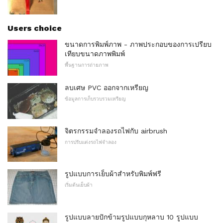
Users choice
ขนาดการพิมพ์ภาพ - ภาพประกอบของการเปรียบ
เทียบขนาดภาพพิมพ์
พื้นฐานการถ่ายภาพ
ลบเศษ PVC ออกจากเหรียญ
ข้อมูลการเก็บรวบรวมเหรียญ
จิตรกรรมจำลองรถไฟกับ airbrush
การปรับแต่งรถไฟจำลอง
รูปแบบการเย็บผ้าสำหรับพิมพ์ฟรี
เริ่มต้นเย็บผ้า
รูปแบบลายปักข้ามรูปแบบกุหลาบ 10 รูปแบบ