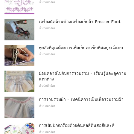
เย็บปักถักร้อย
เครื่องตัดด้านข้างเครื่องเย็บผ้า Presser Foot
เย็บปักถักร้อย
ทุกสิ่งที่คุณต้องการเพื่อเย็บตะเข็บที่สมบูรณ์แบบ
เย็บปักถักร้อย
ผ่อนคลายไปกับการรวบรวม - เรียนรู้และดูความ
แตกต่าง
เย็บปักถักร้อย
การรวบรวมผ้า - เทคนิคการเย็บเพื่อรวบรวมผ้า
เย็บปักถักร้อย
การเย็บปักถักร้อยด้วยดินสอสีดินสอสีและสี
เย็บปักถักร้อย