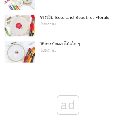
การเย็บ Bold and Beautiful Florals
เย็บปักถักร้อย
วิธีการปักดอกไม้เล็ก ๆ
เย็บปักถักร้อย
ad