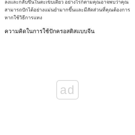
ลงและกลับขึ้นในตะเข็บเดียว อย่างไรก็ตามคุณอาจพบว่าคุณ
สามารถปักได้อย่างแม่นยำมากขึ้นและมีสัดส่วนที่คุณต้องการ
หากใช้วิธีการแทง
ความคิดในการใช้ปักครอสติสแบบจีน
ad