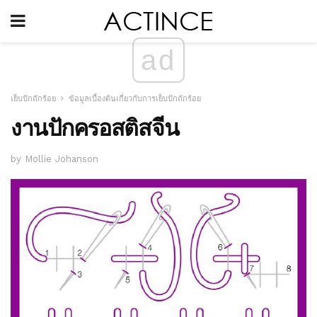
ad
เย็บปักถักร้อย
ข้อมูลเบื้องต้นเกี่ยวกับการเย็บปักถักร้อย
งานปักครอสติสจีน
by Mollie Johanson