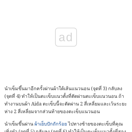
ad
นำเข็มขึ้นมาอีกครั้งผ่านผ้าใต้เส้นแนวนอน (จุดที่ 3) กลับลง
(จุดที่ 4) ทำให้เป็นตะเข็บแนวตั้งที่ตัดผ่านตะเข็บแนวนอน ถ้า
ทำงานบนผ้า Aida ตะเข็บนี้จะตัดผ่าน 2 สี่เหลี่ยมและเว้นระยะ
ห่าง 2 สี่เหลี่ยมจากส่วนท้ายของตะเข็บแนวนอน
นำเข็มขึ้นผ่าน
ผ้าเย็บปักถักร้อย
ไปทางซ้ายของตะเข็บที่คุณ
เพิ่งทำ (จุดที่ 5) กลับลง (จุดที่ 6) ทำให้เป็นตะเข็บแนวตั้งที่สอง