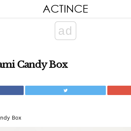
ad
ami Candy Box
andy Box