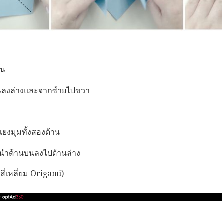
้น
นลงล่างและจากซ้ายไปขวา
งมุมทั้งสองด้าน
บนนำด้านบนลงไปด้านล่าง
นสี่เหลี่ยม Origami)