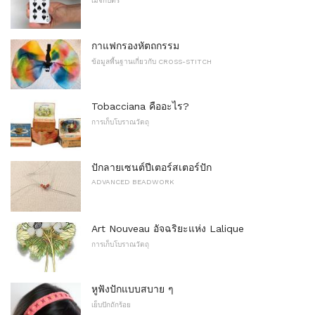
เมจิกบัตร
กาแฟกรองหัตถกรรม
ข้อมูลพื้นฐานเกี่ยวกับ CROSS-STITCH
Tobacciana คืออะไร?
การเก็บโบราณวัตถุ
ปักลายเซนต์ปีเตอร์สเตอร์ปัก
ADVANCED BEADWORK
Art Nouveau อัจฉริยะแห่ง Lalique
การเก็บโบราณวัตถุ
หูฟังปักแบบสบาย ๆ
เย็บปักถักร้อย