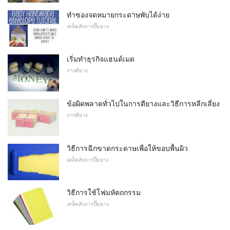
ทำซองจดหมายกระดาษพับได้ง่าย
เคล็ดลับการปั๊มยาง
เริ่มทำธุรกิจแฮนด์เมด
การตียาง
ข้อผิดพลาดทั่วไปในการตียางและวิธีการหลีกเลี่ยง
การตียาง
วิธีการฉีกขาดกระดาษเพื่อให้ขอบพื้นผิว
เคล็ดลับการปั๊มยาง
วิธีการใช้โฟมหัตถกรรม
เคล็ดลับการปั๊มยาง