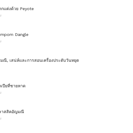
ตกแต่งด้วย Peyote
บ
 Pompom Dangle
บ
อัญมณี, เสน่ห์และการสอนเครื่องประดับวันหยุด
กเปียที่ชายหาด
บ
ลาสสิคอัญมณี
บ