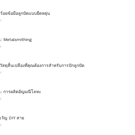
ร้อยข้อมือลูกปัดแบบยืดหยุ่น
บ
าน: Metalsmithing
บ
วัสดุสิ้นเปลืองที่คุณต้องการสำหรับการปักลูกปัด
บ
าน: การผลิตอัญมณีโลหะ
บ
วัญ DIY สาย
บ