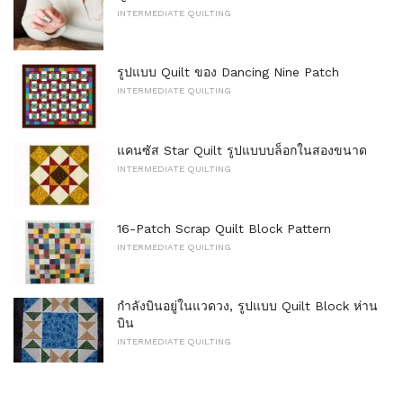
INTERMEDIATE QUILTING
รูปแบบ Quilt ของ Dancing Nine Patch
INTERMEDIATE QUILTING
แคนซัส Star Quilt รูปแบบบล็อกในสองขนาด
INTERMEDIATE QUILTING
16-Patch Scrap Quilt Block Pattern
INTERMEDIATE QUILTING
กำลังบินอยู่ในแวดวง, รูปแบบ Quilt Block ห่าน
บิน
INTERMEDIATE QUILTING