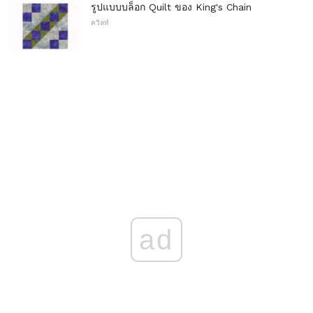
รูปแบบบล็อก Quilt ของ King's Chain
ควิลท์
ad