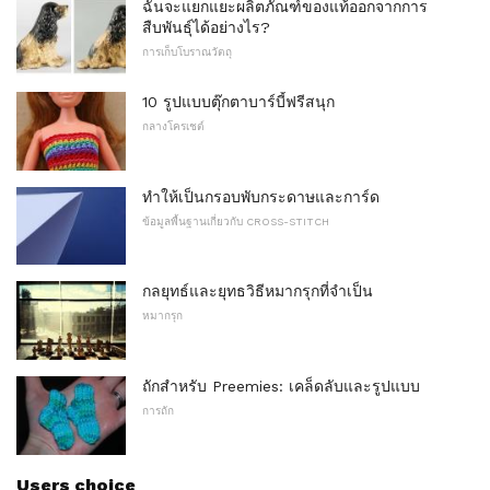
ฉันจะแยกแยะผลิตภัณฑ์ของแท้ออกจากการ
สืบพันธุ์ได้อย่างไร?
การเก็บโบราณวัตถุ
10 รูปแบบตุ๊กตาบาร์บี้ฟรีสนุก
กลางโครเชต์
ทำให้เป็นกรอบพับกระดาษและการ์ด
ข้อมูลพื้นฐานเกี่ยวกับ CROSS-STITCH
กลยุทธ์และยุทธวิธีหมากรุกที่จำเป็น
หมากรุก
ถักสำหรับ Preemies: เคล็ดลับและรูปแบบ
การถัก
Users choice