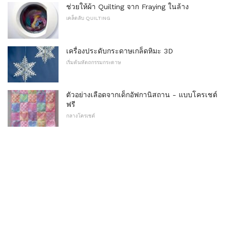
ช่วยให้ผ้า Quilting จาก Fraying ในล้าง
เคล็ดลับ QUILTING
เครื่องประดับกระดาษเกล็ดหิมะ 3D
เริ่มต้นหัตถกรรมกระดาษ
ตัวอย่างเลือดจากเด็กอัฟกานิสถาน - แบบโครเชต์
ฟรี
กลางโครเชต์