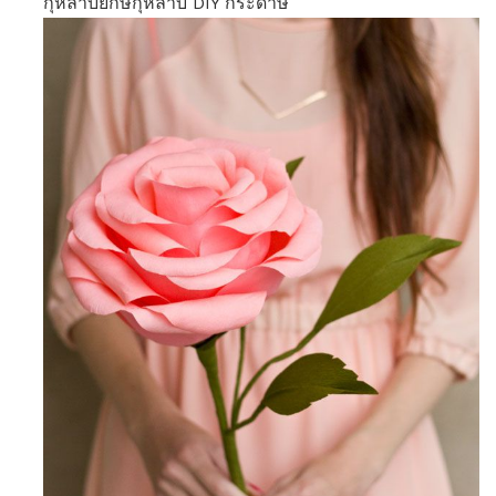
กุหลาบยักษ์กุหลาบ DIY กระดาษ