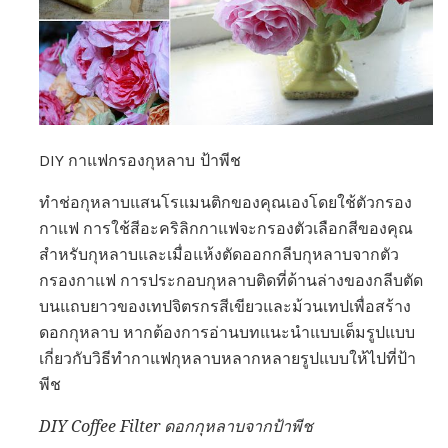
DIY กาแฟกรองกุหลาบ ป้าพีช
ทำช่อกุหลาบแสนโรแมนติกของคุณเองโดยใช้ตัวกรอง
กาแฟ การใช้สีอะคริลิกกาแฟจะกรองตัวเลือกสีของคุณ
สำหรับกุหลาบและเมื่อแห้งตัดออกกลีบกุหลาบจากตัว
กรองกาแฟ การประกอบกุหลาบติดที่ด้านล่างของกลีบตัด
บนแถบยาวของเทปจิตรกรสีเขียวและม้วนเทปเพื่อสร้าง
ดอกกุหลาบ หากต้องการอ่านบทแนะนำแบบเต็มรูปแบบ
เกี่ยวกับวิธีทำกาแฟกุหลาบหลากหลายรูปแบบให้ไปที่ป้า
พีช
DIY Coffee Filter ดอกกุหลาบจากป้าพีช