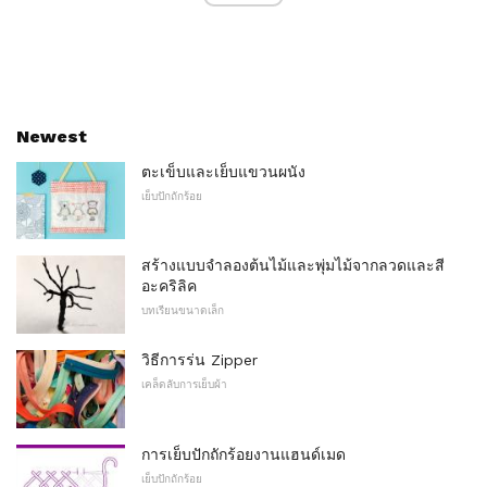
Newest
ตะเข็บและเย็บแขวนผนัง
เย็บปักถักร้อย
สร้างแบบจำลองต้นไม้และพุ่มไม้จากลวดและสี
อะคริลิค
บทเรียนขนาดเล็ก
วิธีการร่น Zipper
เคล็ดลับการเย็บผ้า
การเย็บปักถักร้อยงานแฮนด์เมด
เย็บปักถักร้อย