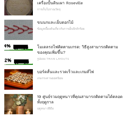
เครื่องปั้นดินเผา Roseville
การเก็บโบราณวัตถุ
ขนนกและเย็บดอกไม้
ข้อมูลเบื้องต้นเกี่ยวกับการเย็บปักถักร้อย
โมเดลรถไฟติดตามเกรด: วิธีสูงสามารถติดตาม
ของคุณเพิ่มขึ้น?
รูปแบบ TRAIN LAYOUTS
บอร์ดสั้นและรวดเร็วและเกมส์ไพ่
เกมกระดานยอดนิยม
19 ศูนย์รวมฤดูหนาวที่คุณสามารถติดตามได้ตลอด
ทั้งฤดูกาล
ฤดูหนาวฝีมือ